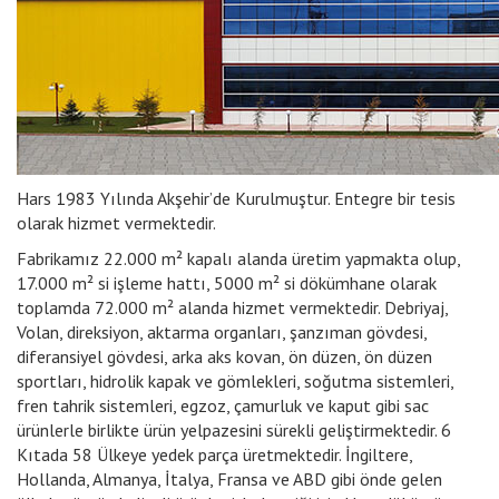
Hars 1983 Yılında Akşehir’de Kurulmuştur. Entegre bir tesis
olarak hizmet vermektedir.
Fabrikamız 22.000 m² kapalı alanda üretim yapmakta olup,
17.000 m² si işleme hattı, 5000 m² si dökümhane olarak
toplamda 72.000 m² alanda hizmet vermektedir. Debriyaj,
Volan, direksiyon, aktarma organları, şanzıman gövdesi,
diferansiyel gövdesi, arka aks kovan, ön düzen, ön düzen
sportları, hidrolik kapak ve gömlekleri, soğutma sistemleri,
fren tahrik sistemleri, egzoz, çamurluk ve kaput gibi sac
ürünlerle birlikte ürün yelpazesini sürekli geliştirmektedir. 6
Kıtada 58 Ülkeye yedek parça üretmektedir. İngiltere,
Hollanda, Almanya, İtalya, Fransa ve ABD gibi önde gelen