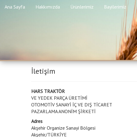
Ana Sayfa
Hakkımızda
Ürünlerimiz
Bayilerimiz
İletişim
HARS TRAKTÖR
VE YEDEK PARÇA ÜRETİMİ
OTOMOTİV SANAYİ İÇ VE DIŞ TİCARET
PAZARLAMA ANONİM ŞİRKETİ
Adres
Akşehir Organize Sanayi Bölgesi
Akşehir/TÜRKİYE