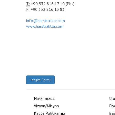
T:
+90 332 816 17 10 (Pbx)
F:
+90 332 816 13 83
info@harstraktor.com
www.harstraktor.com
İletişim Formu
Hakkımızda
Ürü
Vizyon/Misyon
Fiy
Kalite Politikamız
Bay