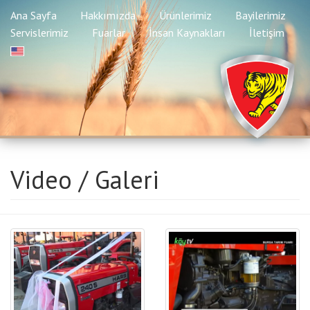
Ana Sayfa
Hakkımızda
Ürünlerimiz
Bayilerimiz
Servislerimiz
Fuarlar
İnsan Kaynakları
İletişim
Video / Galeri